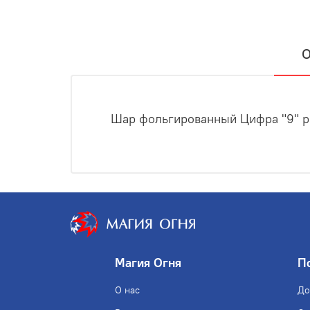
О
Шар фольгированный Цифра "9" ро
Магия Огня
П
О нас
До