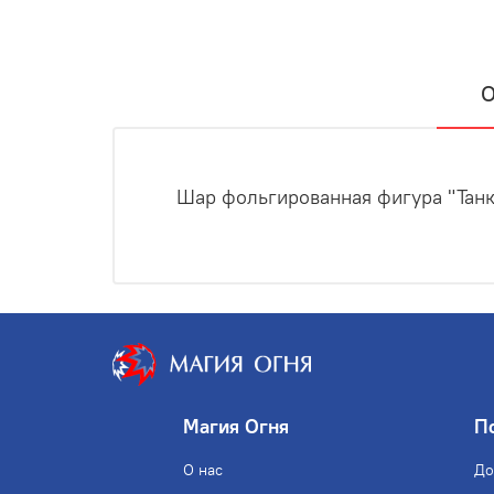
О
Шар фольгированная фигура "Танк
Магия Огня
П
О нас
До