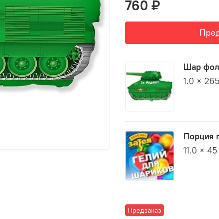
760 ₽
Пред
Шар фол
1.0 × 26
Порция 
11.0 × 45
Предзаказ