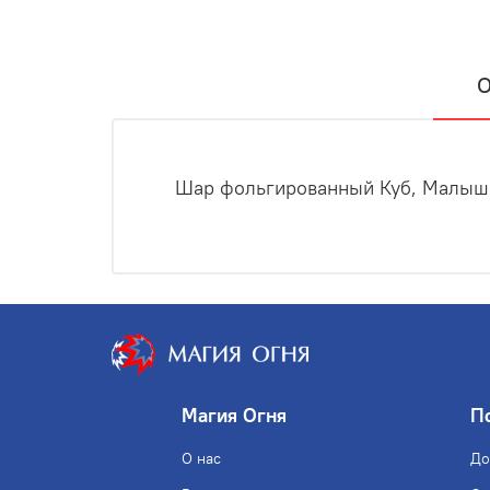
О
Шар фольгированный Куб, Малыш м
Магия Огня
П
О нас
До