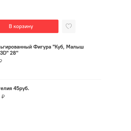
В корзину
ьгированный Фигура "Куб, Малыш
3D" 28''
₽
гелия 45руб.
5 ₽