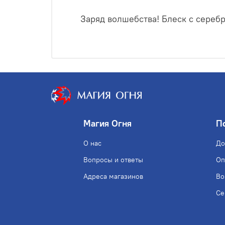
Заряд волшебства! Блеск с сереб
Магия Огня
П
О нас
До
Вопросы и ответы
Оп
Адреса магазинов
Во
Се