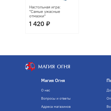
Настольная игра:
"Самые ужасные
отмазки"
1 420 ₽
Магия Огня
П
О нас
До
Вопросы и ответы
Оп
Адреса магазинов
Во