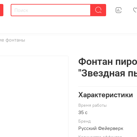
ие фонтаны
Фонтан пиро
"Звездная п
Характеристики
Время работы
35 c
Брeнд
Русский Фейерверк