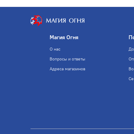
Магия Огня
П
О нас
До
Вопросы и ответы
Оп
Адреса магазинов
Во
Се