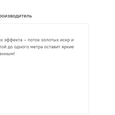
роизводитель
х эффекта – поток золотых искр и
ой до одного метра оставит яркие
бенным!