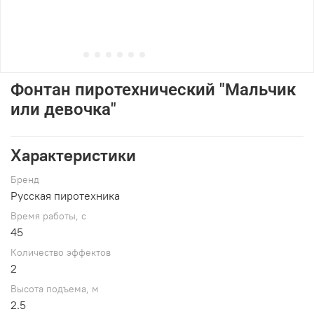
Фонтан пиротехнический "Мальчик
или девочка"
Характеристики
Брeнд
Русская пиротехника
Время работы, с
45
Количество эффектов
2
Высота подъема, м
2.5