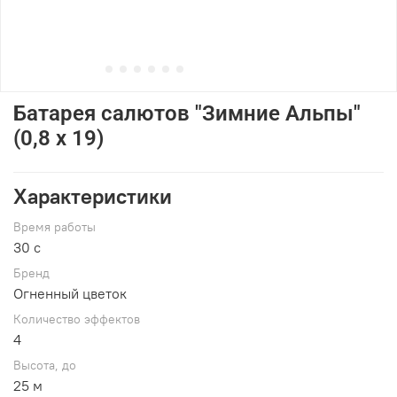
Батарея салютов "Зимние Альпы"
(0,8 х 19)
Характеристики
Время работы
30 c
Брeнд
Огненный цветок
Количество эффектов
4
Высота, до
25 м