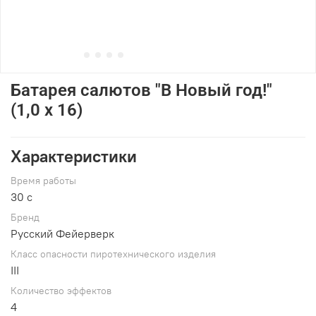
Батарея салютов "В Новый год!"
(1,0 х 16)
Характеристики
Время работы
30 c
Брeнд
Русский Фейерверк
Класс опасности пиротехнического изделия
III
Количество эффектов
4