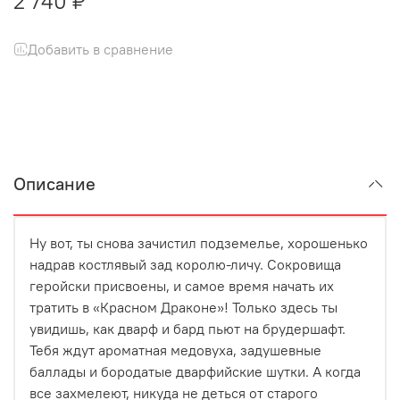
2 740 ₽
Добавить в сравнение
Описание
Ну вот, ты снова зачистил подземелье, хорошенько
надрав костлявый зад королю-личу. Сокровища
геройски присвоены, и самое время начать их
тратить в «Красном Драконе»! Только здесь ты
увидишь, как дварф и бард пьют на брудершафт.
Тебя ждут ароматная медовуха, задушевные
баллады и бородатые дварфийские шутки. А когда
все захмелеют, никуда не деться от старого